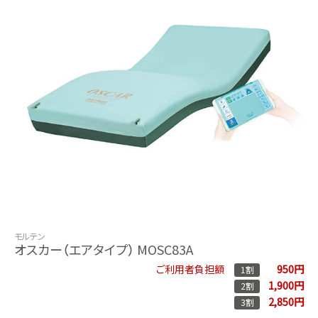
モルテン
オスカー（エアタイプ） MOSC83A
950円
ご利用者負担額
1割
1,900円
2割
2,850円
3割