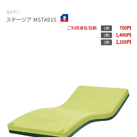
モルテン
ステージア MSTA91S
700円
ご利用者負担額
1割
1,400円
2割
2,100円
3割