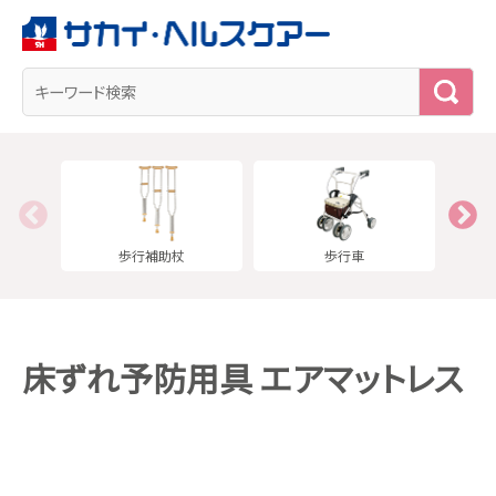
検
索
歩行補助杖
歩行車
床ずれ予防用具 エアマットレス