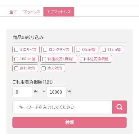
全て
マットレス
エアマットレス
商品の絞り込み
ミニサイズ
ロングサイズ
83cm幅
91cm幅
100cm幅
体重設定（自動）
体位変換機能
蒸れ対策
冷え対策
ご利用者負担額（1割）
円
〜
円