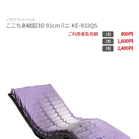
パラマウントベッド
ここちあ結起3D 91cmミニ KE-932QS
800円
ご利用者負担額
1割
1,600円
2割
2,400円
3割