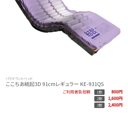
パラマウントベッド
ここちあ結起3D 91cmレギュラー KE-931QS
800円
ご利用者負担額
1割
1,600円
2割
2,400円
3割