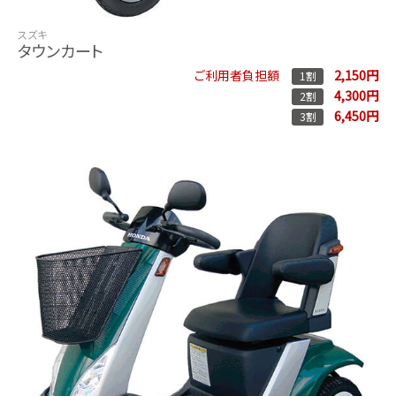
スズキ
タウンカート
2,150円
ご利用者負担額
1割
4,300円
2割
6,450円
3割