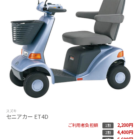
スズキ
セニアカー ET4D
2,200円
ご利用者負担額
1割
4,400円
2割