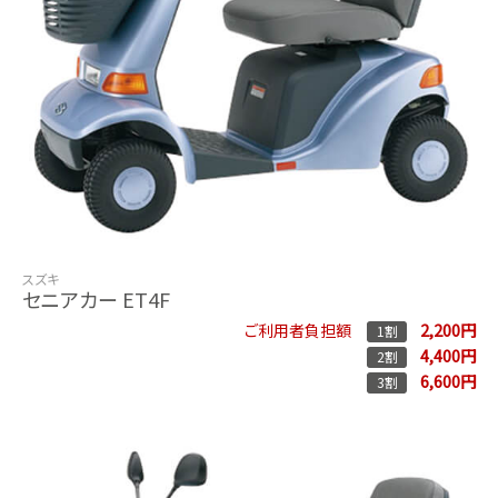
スズキ
セニアカー ET4F
2,200円
ご利用者負担額
1割
4,400円
2割
6,600円
3割