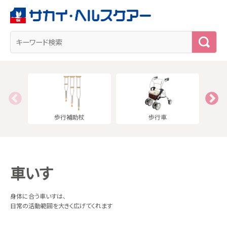
検
索
歩行補助杖
歩行車
車いす
身体に合う車いすは、
日常の活動範囲を大きく広げてくれます