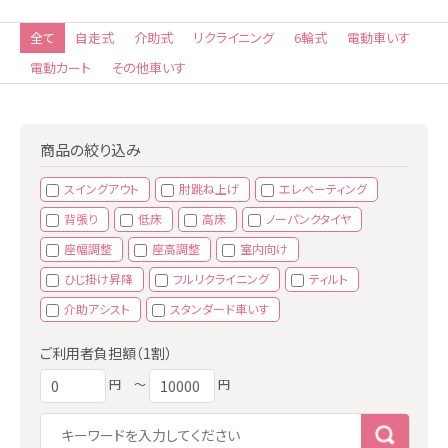
全て
自走式
介助式
リクライニング
6輪式
電動車いす
電動カート
その他車いす
商品の絞り込み
スイングアウト
肘跳ね上げ
エレベーティング
背張り
低床
高床
ノーパンクタイヤ
座幅調整
座高調整
室内向け
ひじ掛け昇降
フルリクライニング
ティルト
介助アシスト
スタンダード車いす
ご利用者負担額（1割）
円
〜
円