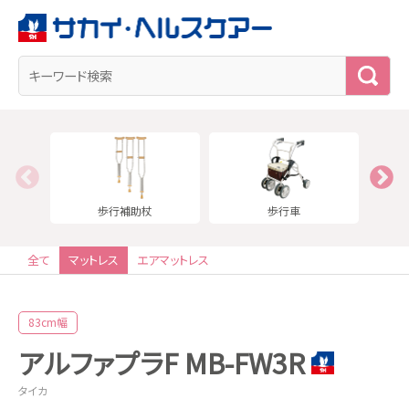
検
索
歩行補助杖
歩行車
全て
マットレス
エアマットレス
83cm幅
アルファプラF MB-FW3R
タイカ