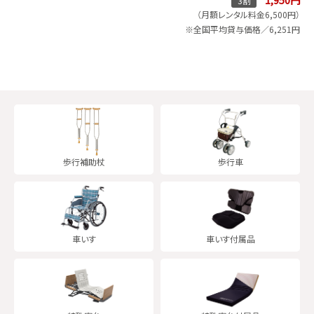
3割
（月額レンタル料金6,500円）
※全国平均貸与価格／6,251円
歩行補助杖
歩行車
車いす
車いす
付属品