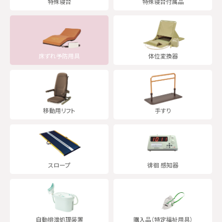
特殊寝台
特殊寝台
付属品
床ずれ
予防用具
体位変換器
移動用
リフト
手すり
スロープ
徘徊
感知器
自動排泄
処理装置
購入品
（特定福祉用具）